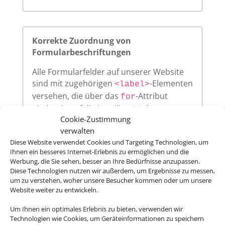
Korrekte Zuordnung von
Formularbeschriftungen
Alle Formularfelder auf unserer Website
sind mit zugehörigen
-Elementen
<label>
versehen, die über das
-Attribut
for
eindeutig auf die jeweilige
des
id
Cookie-Zustimmung
Eingabefeldes verweisen. Diese klare
verwalten
Zuordnung verbessert die
Diese Website verwendet Cookies und Targeting Technologien, um
Nutzerfreundlichkeit und sorgt dafür,
Ihnen ein besseres Internet-Erlebnis zu ermöglichen und die
dass assistive Technologien wie
Werbung, die Sie sehen, besser an Ihre Bedürfnisse anzupassen.
Screenreader die Beschriftungen korrekt
Diese Technologien nutzen wir außerdem, um Ergebnisse zu messen,
vorlesen.
um zu verstehen, woher unsere Besucher kommen oder um unsere
Website weiter zu entwickeln.
Um Ihnen ein optimales Erlebnis zu bieten, verwenden wir
Technologien wie Cookies, um Geräteinformationen zu speichern
Sichtbarer Fokus