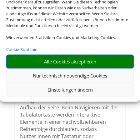
und/oder darauf zuzugreifen. Wenn Sie diesen Technologien
zustimmmen, können wir Daten wie das Surfverhalten oder
Alle interaktiven Elemente auf unserer
eindeutige IDs auf dieser Website verarbeiten. Wenn Sie ihre
Website – wie Links, Buttons oder
Zustimmung nicht erteilen oder zurückziehen, können bestimmte
Formularfelder – zeigen klar sichtbar an,
Merkmale und Funktionen beeinträchtigt werden.
wenn sie per Tastatur ausgewählt werden.
Wir verwenden Statistiken-Cookies und Marketing Cookies.
So ermöglichen wir eine vollständige
Bedienung auch ohne Maus.
Cookie-Richtlinie
Alle Cookies akzeptieren
Sinnvolle Fokusreihenfolge bei
Nur technisch notwendige Cookies
Tastaturnutzung
Einstellungen ändern
Die Fokusreihenfolge auf unserer Website
ist logisch und entspricht dem visuellen
Aufbau der Seite. Beim Navigieren mit der
Tabulatortaste werden interaktive
Elemente in einer nachvollziehbaren
Reihenfolge durchlaufen, sodass
Nutzer:innen mit Tastatur oder