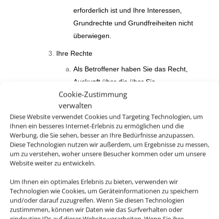
erforderlich ist und Ihre Interessen,
Grundrechte und Grundfreiheiten nicht
überwiegen.
Ihre Rechte
Als Betroffener haben Sie das Recht,
Auskunft über die über Sie
Cookie-Zustimmung
gespeicherten Daten und den Umfang
verwalten
der vorgenommenen
Diese Website verwendet Cookies und Targeting Technologien, um
Datenverarbeitung und -weitergabe zu
Ihnen ein besseres Internet-Erlebnis zu ermöglichen und die
verlangen und eine Kopie der über Sie
Werbung, die Sie sehen, besser an Ihre Bedürfnisse anzupassen.
Diese Technologien nutzen wir außerdem, um Ergebnisse zu messen,
gespeicherten personenbezogenen
um zu verstehen, woher unsere Besucher kommen oder um unsere
Daten zu erhalten.
Website weiter zu entwickeln.
Außerdem haben das Recht,
Um Ihnen ein optimales Erlebnis zu bieten, verwenden wir
unverzüglich die Berichtigung Sie
Technologien wie Cookies, um Geräteinformationen zu speichern
und/oder darauf zuzugreifen. Wenn Sie diesen Technologien
betreffender unrichtiger sowie die
zustimmmen, können wir Daten wie das Surfverhalten oder
Vervollständigung unvollständiger über
eindeutige IDs auf dieser Website verarbeiten. Wenn Sie ihre