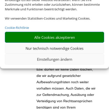
Sie gespeicherter personenbezogener
Zustimmung nicht erteilen oder zurückziehen, können bestimmte
Merkmale und Funktionen beeinträchtigt werden.
Daten zu verlangen.
Wir verwenden Statistiken-Cookies und Marketing Cookies.
Sie haben weiterhin das Recht, die
unverzügliche Löschung der über Sie
Cookie-Richtlinie
gespeicherten personenbezogenen
Alle Cookies akzeptieren
Daten zu verlangen, wenn die
gesetzlichen Voraussetzungen
Nur technisch notwendige Cookies
vorliegen. Bitte beachten Sie, dass Ihr
Löschungsrecht Einschränkungen
Einstellungen ändern
unterliegen kann. Zum Beispiel müssen
bzw. dürfen wir keine Daten löschen,
die wir aufgrund gesetzlicher
Aufbewahrungsfristen noch weiter
vorhalten müssen. Auch Daten, die wir
zur Geltendmachung, Ausübung oder
Verteidigung von Rechtsansprüchen
benötigen sind von Ihrem